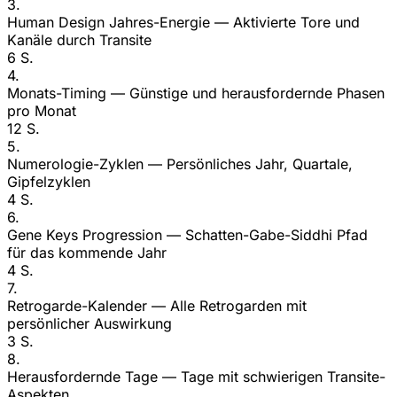
3.
Human Design Jahres-Energie
— Aktivierte Tore und
Kanäle durch Transite
6 S.
4.
Monats-Timing
— Günstige und herausfordernde Phasen
pro Monat
12 S.
5.
Numerologie-Zyklen
— Persönliches Jahr, Quartale,
Gipfelzyklen
4 S.
6.
Gene Keys Progression
— Schatten-Gabe-Siddhi Pfad
für das kommende Jahr
4 S.
7.
Retrogarde-Kalender
— Alle Retrogarden mit
persönlicher Auswirkung
3 S.
8.
Herausfordernde Tage
— Tage mit schwierigen Transite-
Aspekten