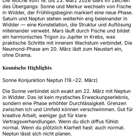
Die Woche vom 16. bis 23. März 2026 steht im Zeichen
des Übergangs: Sonne und Merkur wechseln von Fische
in Widder, der Frühlingsbeginn markiert eine neue Phase.
Saturn und Neptun stehen weiterhin eng beieinander in
Widder — eine Konstellation, die Struktur und Auflösung
miteinander verwebt. Mars läuft durch Fische und bildet
ein harmonisches Trigon zu Jupiter in Krebs, was
praktische Schritte mit innerem Wachstum verbindet. Die
Neumond-Phase am 20. März lädt zum Neustart ein,
ohne Drama.
Kosmische Highlights
Sonne Konjunktion Neptun (19.–22. März)
Die Sonne verbindet sich exakt am 22. März mit Neptun
in Widder. Das ist kein mystisches Erweckungserlebnis,
sondern eine Phase erhöhter Durchlässigkeit. Grenzen
zwischen Ich und Umfeld können verschwimmen. Gut für
kreative Arbeit, weniger gut für klare
Vertragsverhandlungen. Wenn du dich diffus fühlst:
normal. Wenn du plötzlich Klarheit hast: auch normal.
Neptun lässt sich nicht planen.