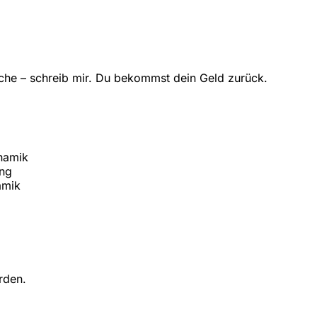
reche – schreib mir. Du bekommst dein Geld zurück.
namik
ung
amik
rden.